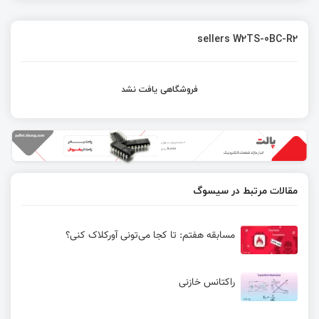
sellers W2TS-0BC-R2
فروشگاهی یافت نشد
مقالات مرتبط در سیسوگ
مسابقه هفتم: تا کجا می‌تونی آورکلاک کنی؟
راکتانس خازنی