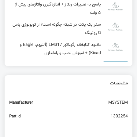
پاسخ به تغییرات ولتاژ + اندازه‌گیری ولتاژهای بیش از
۵ ولت
سفر یک پکت در شبکه چگونه است؟ از توپولوژی باس
تا روتینگ
دانلود کتابخانه رگولاتور LM317 (آلتیوم، Eagle و
Kicad) + آموزش نصب و راه‌اندازی
دنیای ولتاژها از نگاه رگولاتور ها
مشخصات
آمپلی‌فایر صوتی برای راديوآماتورها
MSYSTEM
Manufacturer
ماشین‌حساب PCB در KiCad
1302254
Part id
اسیلاتور کریستالی کوارتز