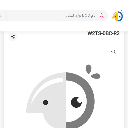
د
W2TS-0BC-R2