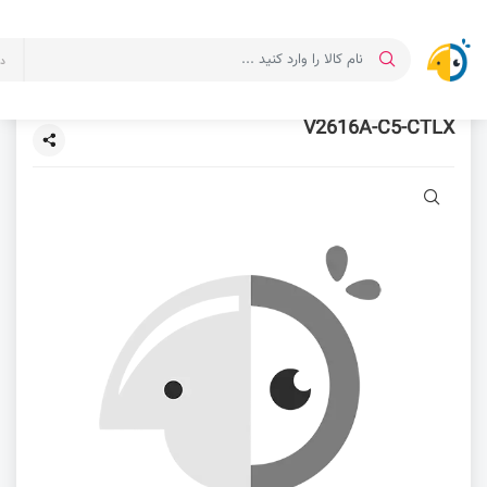
د
V2616A-C5-CTLX