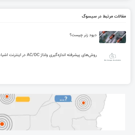
مقالات مرتبط در سیسوگ
دیود زنر چیست؟
روش‌های پیشرفته اندازه‌گیری ولتاژ AC/DC در اینترنت اشیاء (IoT): تقسیم مقاومتی، PT و V/F برای Smart Metering