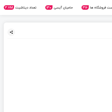
ت فروشگاه ها
316
حامیان آیسی
130
تعداد دیتاشیت
3.7M