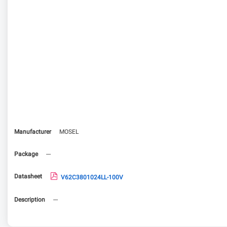
Manufacturer
MOSEL
Package
---
Datasheet
V62C3801024LL-100V
Description
---