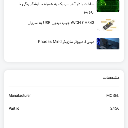
ساخت رادار آلتراسونیک به همراه نمایشگر رنگی با
آردوینو
WCH CH343: چیپ تبدیل USB به سریال
مینی‌کامپیوتر ماژولار Khadas Mind
روش‌های پیشرفته اندازه‌گیری ولتاژ AC/DC در اینترنت
اشیاء (IoT): تقسیم مقاومتی، PT و V/F برای Smart
Metering
مشخصات
آموزش اتصال آردوینو ESP8266 به ربات پیام رسان
بله
MOSEL
Manufacturer
بررسی STM32CubeMX Keil | قسمت سوم آموزش
2456
Part id
STM32 با توابع LL
مروری بر نسل ها و سرعت های مختلف شبکه تلفن