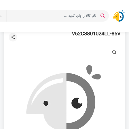
د
V62C3801024LL-85V