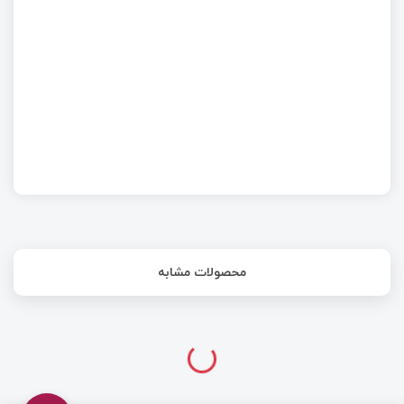
همراه
RCC (کنترل ریست و کلاک) در STM32 | قسمت
چهارم آموزش STM32 با توابع LL
محصولات مشابه