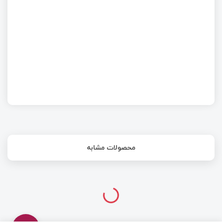
مقایسه Raspberry Pi 5 و Intel N100 mini PC –
خرید کدوم منطقیه؟!
محصولات مشابه