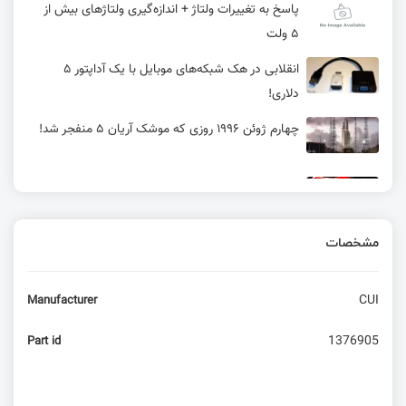
پاسخ به تغییرات ولتاژ + اندازه‌گیری ولتاژهای بیش از
۵ ولت
انقلابی در هک شبکه‌های موبایل با یک آداپتور ۵
دلاری!
چهارم ژوئن ۱۹۹۶ روزی که موشک آریان ۵ منفجر شد!
امبدد لینوکس – کی از کامپیوتر تک بردی 5 دلاری
استفاده کنیم؟ (بخش دوم)
مشخصات
امبدد لینوکس - کی از کامپیوتر تک بردی 5 دلاری
استفاده کنیم؟
CUI
Manufacturer
ESP32-C6 یک SOC با وای فای 6 و بلوتوث 5 برای
دستگاه‌های IOT
1376905
Part id
پروژه راه اندازی LED چشمک زن و فوتوسل | قسمت
5 آموزش آردوینو