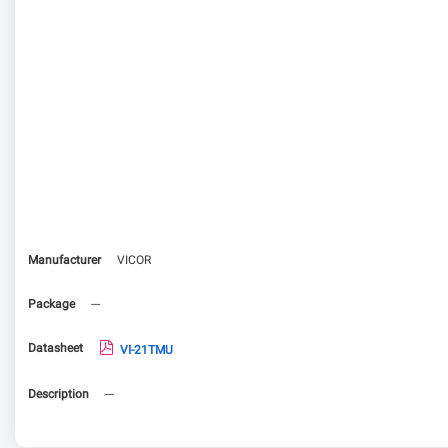
Manufacturer
VICOR
Package
---
Datasheet
VI-21TMU
Description
---