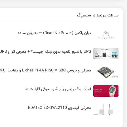
مقالات مرتبط در سیسوگ
توان راکتیو (Reactive Power) — به زبان ساده
UPS یا منبع تغذیه بدون وقفه چیست؟ + معرفی انواع UPS
معرفی و بررسی Lichee Pi 4A RISC-V SBC و مقایسه با Raspberry Pi 4
آنباکسینگ رزبری پای 4 و معرفی قابلیت ها
معرفی گیت‌وی EDATEC ED-GWL2110
EDATEC ED-PLC2010: کنترلر صنعتی مبتنی بر Raspberry Pi CM4 با پشتیبانی از EtherCAT و Modbus