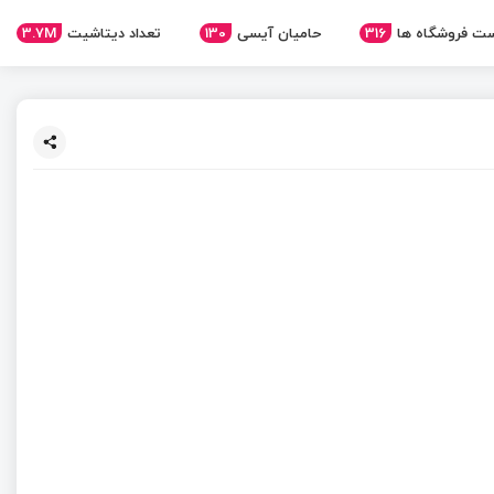
ت فروشگاه ها
316
حامیان آیسی
130
تعداد دیتاشیت
3.7M