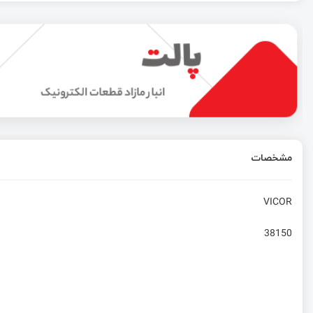
معرفی و عرضه نسخه جدید LicheePi با قابلیت های جذاب
کار با تراشه V3S – ساخت ایمیج
امبدد لینوکس – کار با crosstool-NG - زنجیره‌ای از ابزارهای لازم برای ساختن همه چیز (بخش هفتم)
مشخصات
امبدد لینوکس : Kernel linux (بخش سوم)
VICOR
38150