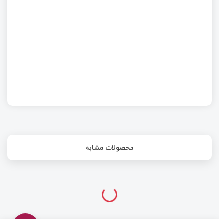
ابزارهای لازم برای ساختن همه چیز (بخش هفتم)
امبدد لینوکس : Kernel linux (بخش سوم)
محصولات مشابه