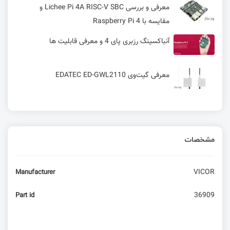
معرفی و بررسی Lichee Pi 4A RISC-V SBC و
مقایسه با Raspberry Pi 4
آنباکسینگ رزبری پای 4 و معرفی قابلیت ها
معرفی گیت‌وی EDATEC ED-GWL2110
EDATEC ED-PLC2010: کنترلر صنعتی مبتنی بر
Raspberry Pi CM4 با پشتیبانی از EtherCAT و
Modbus
مشخصات
کار با تراشه V3S – ساخت ایمیج
VICOR
Manufacturer
معرفی و عرضه نسخه جدید LicheePi با قابلیت های
36909
Part id
جذاب
امبدد لینوکس – کار با crosstool-NG - زنجیره‌ای از