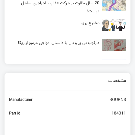
20 سال نظارت بر حرکتِ عقابِ ماجراجویِ ساحل
دوست!
مخترع برق
دارکوب بی پر و بال یا داستان امواجی مرموز از ریگا
نمادهای شماتیک اجزای مختلف
مشخصات
NFC چیست؟ | چگونه در اندروید و آیفون NFC را
فعال کنیم؟
BOURNS
Manufacturer
Via چیست و محاسبات مربوط به آن در طراحی PCB
184311
Part id
آموزش راه اندازی ماژول تابلو روان LED P10