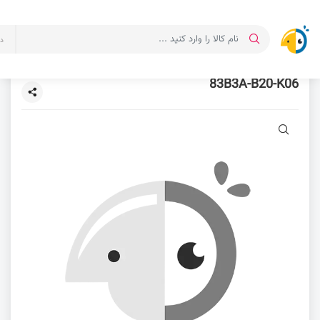
د
83B3A-B20-K06