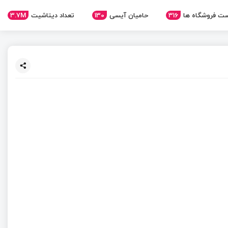
ت فروشگاه ها
316
حامیان آیسی
130
تعداد دیتاشیت
3.7M