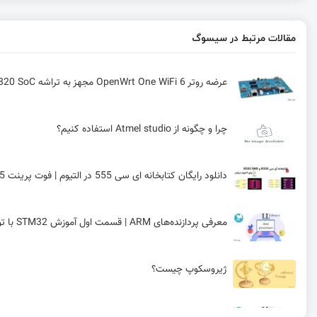
مقالات مرتبط در سیسوگ
عرضه روتر OpenWrt One WiFi 6 مجهز به تراشه Filogic 820 SoC به بازار
چرا و چگونه از Atmel studio استفاده کنیم؟
دانلود رایگان کتابخانه ای سی 555 در التیوم | فوت پرینت IC 555
معرفی پردازنده‌های ARM | قسمت اول آموزش STM32 با توابع LL
ژیروسکوپ چیست؟
مبدل دیجیتال به آنالوگ در STM32 | قسمت یازدهم آموزش STM32 با توابع LL