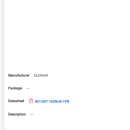
Manufacturer
GLENAIR
Package
---
Datasheet
801-007-16ZNU6-1PB
Description
---