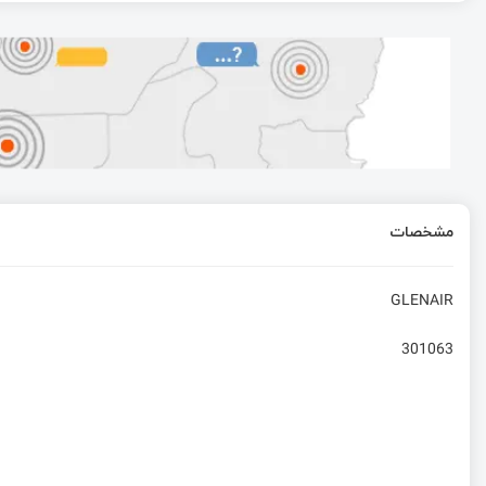
حالت‌ Input capture و حالت Output compare در تایمر | قسمت 13 آموزش STM32 با توابع HAL
آموزش میکروکنترلر STM32: نرم‌افزار Keil
آموزش SDK EC200- قسمت ششم- SSL
مشخصات
کار با PWM با STM32 | قسمت چهاردهم آموزش STM32 با توابع HAL
GLENAIR
301063