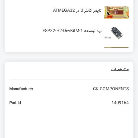
تایمر کانتر 0 در ATMEGA32
برد توسعه ESP32-H2-DevKitM-1
آموزش 0 تا 100 ابزار پلیگان در آلتیوم
مشخصات
آموزش 0 تا 100 ساخت پهباد کنترلی
CK-COMPONENTS
Manufacturer
پروژه راه اندازی 3 LED و کنترل آنها با کامپیوتر : لذت
یک ارتباط تازه
1409164
Part id
ساخت رگولاتور تغذیه ۳ آمپری قابل نصب روی برد
بورد
معرفی مینی کامپیوتر Orange Pi Zero 3 Allwinner