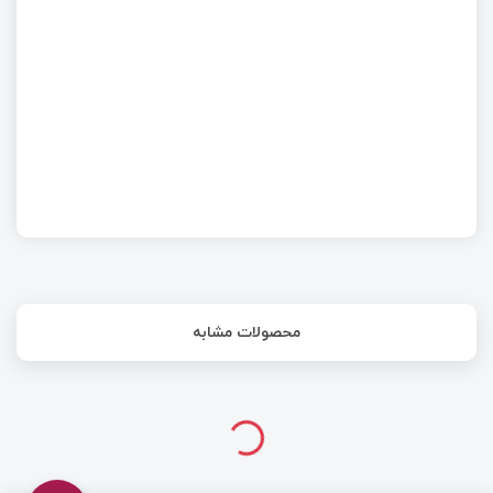
کلاک میکروکنترلر و بلوک I/O
محصولات مشابه