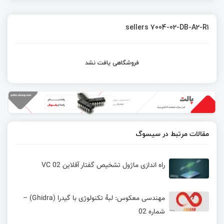
sellers 7004-02-DB-A2-R1
فروشگاهی یافت نشد
مقالات مرتبط در سیسوگ
راه اندازی ماژول تشخیص گفتار آفلاین VC 02
مهندسی معکوس: لبهٔ تکنولوژی با گیدرا (Ghidra) –
شماره 02