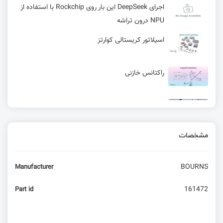
اجرای DeepSeek این بار روی Rockchip با استفاده از
NPU درون تراشه
اسیلاتور کریستالی کوارتز
راکتانس خازنی
کدام سری های ESP32 برای پروژه من مناسب است؟
مشخصات
ماشین‌حساب PCB در KiCad
BOURNS
Manufacturer
آمپلی‌فایر صوتی برای راديوآماتورها
161472
Part id
مسابقه هفتم: تا کجا می‌تونی آورکلاک کنی؟