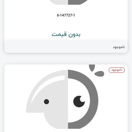
6-147727-1
بدون قیمت
ناموجود
ناموجود