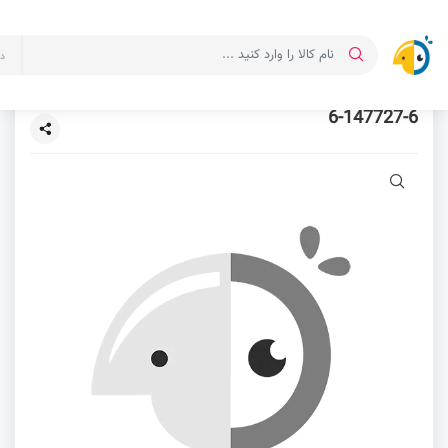
د
6-147727-6