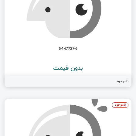
5-147727-6
بدون قیمت
ناموجود
ناموجود