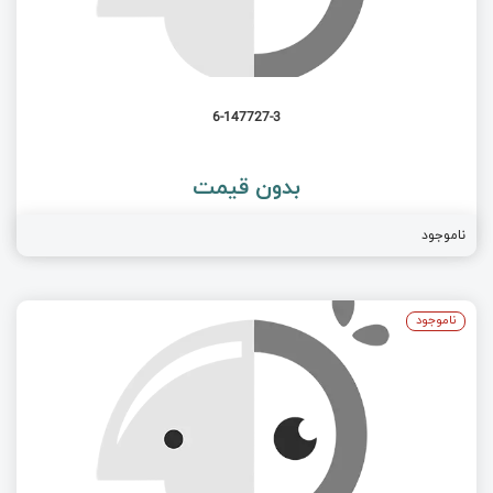
6-147727-3
بدون قیمت
ناموجود
ناموجود