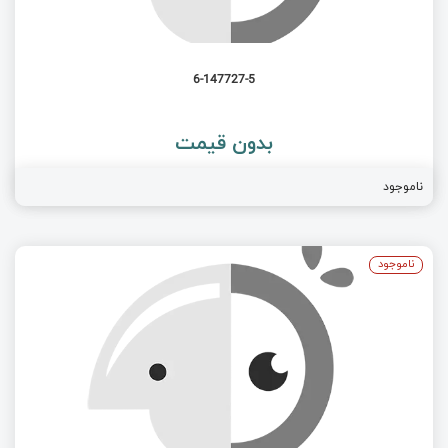
6-147727-5
بدون قیمت
ناموجود
ناموجود