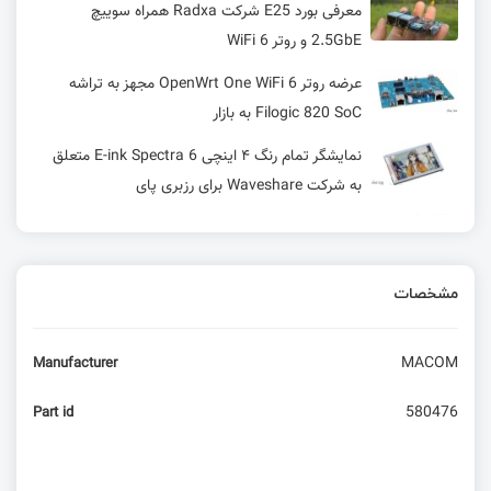
معرفی بورد E25 شرکت Radxa همراه سوییچ
2.5GbE و روتر WiFi 6
عرضه روتر OpenWrt One WiFi 6 مجهز به تراشه
Filogic 820 SoC به بازار
نمایشگر تمام‌ رنگ ۴ اینچی E-ink Spectra 6 متعلق
به شرکت Waveshare برای رزبری پای
ماژول‌های کم‌مصرف Wi-Fi 6 و Bluetooth LE 5.4 از
Silicon Labs برای اینترنت اشیا
مشخصات
بورد توسعه ESP32-C6 WiFi 6 مجهز به Bluetooth
5.0، پورت USB-C و نمایشگر 1.47 اینچی TFT LCD
1.47
MACOM
Manufacturer
برد Waveshare ESP32-P4-NANO مجهز به اترنت،
580476
Part id
وایفای 6، بلوتوث 5، رابط کاربری دوربین و نمایشگر
MIPI و هدر GPIO