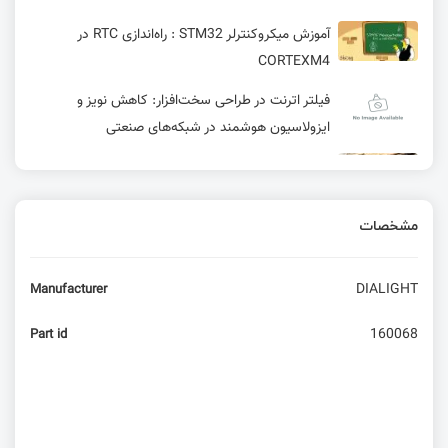
آموزش میکروکنترلر STM32 : راه‌اندازی RTC در
CORTEXM4
فیلتر اترنت در طراحی سخت‌افزار: کاهش نویز و
ایزولاسیون هوشمند در شبکه‌های صنعتی
PCIe 6.0 رسما معرفی شد
مشخصات
پروژه سنسور شتاب سه محوره ADXL345
DIALIGHT
Manufacturer
فایل MP3 چیست و از کجا آمده است؟
160068
Part id
از فریلنسری تا دورکاری در بازار الکترونیک
دانلود رایگان کتاب‌خانه‌های آلتیوم SnapEDA