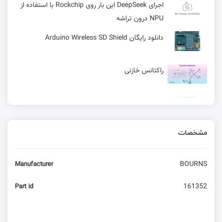
اجرای DeepSeek این بار روی Rockchip با استفاده از
NPU درون تراشه
دانلود رایگان Arduino Wireless SD Shield
راکتانس خازنی
اسیلاتور کریستالی کوارتز
مشخصات
کدام سری های ESP32 برای پروژه من مناسب است؟
BOURNS
Manufacturer
مسابقه هفتم: تا کجا می‌تونی آورکلاک کنی؟
161352
Part id
ماشین‌حساب PCB در KiCad