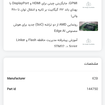
GPMI: جایگزینی چینی برای HDMI و DisplayPort با
پهنای باند ۱۹۲ گیگابیت بر ثانیه و انتقال توان تا ۴۸۰
واتی!
رونمایی AMD از دو تراشه (SoC) جدید برای هوش
مصنوعی Edge AI
آموزش پیشرفته مدیریت حافظه Flash و Linker
Script در STM32
دوران مدارهای مجتمع | از پردازنده‌ی تک چیپی Intel
8086 تا پردازنده‌ی چند هسته‌ای Core
مشخصات
راه اندازی ماژول شتاب سنج و زاویه سنج ICM42688
با آردوینو
ICSI
Manufacturer
144750
Part id