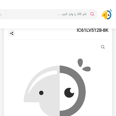
د
IC61LV5128-8K