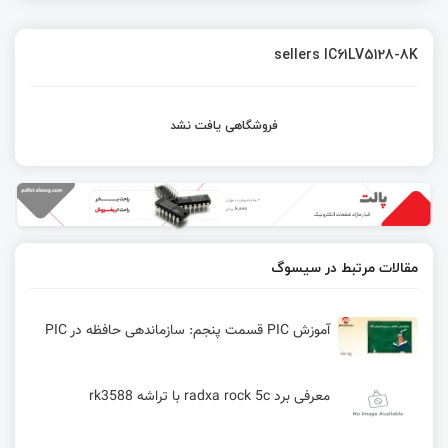
sellers IC61LV5128-8K
فروشگاهی یافت نشد
مقالات مرتبط در سیسوگ
آموزش PIC قسمت پنجم: سازماندهی حافظه در PIC
معرفی برد radxa rock 5c با تراشه rk3588