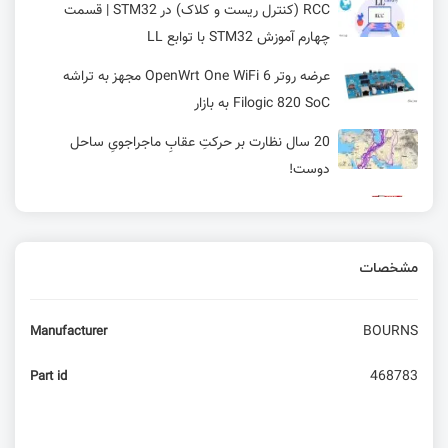
RCC (کنترل ریست و کلاک) در STM32 | قسمت
چهارم آموزش STM32 با توابع LL
عرضه روتر OpenWrt One WiFi 6 مجهز به تراشه
Filogic 820 SoC به بازار
20 سال نظارت بر حرکتِ عقابِ ماجراجویِ ساحل
دوست!
GNSS RTK: بورد مجهز به ماژول Quectel LG290P،
مناسب ناوبری با دقت بالا
مشخصات
رادیو آماتوری چیست و چرا به آن نیاز داریم قسمت
سوم
BOURNS
Manufacturer
آموزش STM32 با توابع LL قسمت 27: کالیبره کردن
RTC
468783
Part id
خواندن و نوشتن رجیسترهای 16 بیتی و توضیح
Status Register