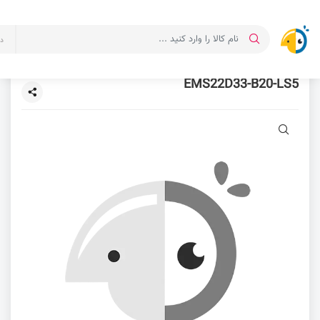
د
EMS22D33-B20-LS5