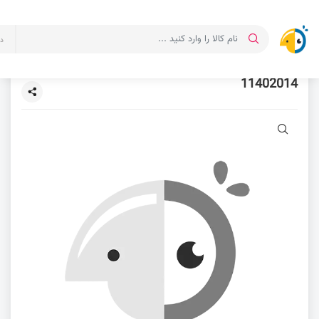
د
11402014