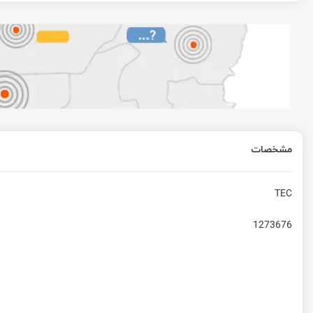
Wi-Fi 8 (802.11bn): تمرکز بر قابلیت اطمینان و کارایی و حفظ عملکرد Wi-Fi 7
راه‌اندازی ارتباط USB در STM32 – ارسال و دریافت داده‌های چند بایتی
تایمرها در AVR
مشخصات
میکروکنترلرهای PY32 ارزانترین میکروهای +Cortex-M0
TEC
1273676