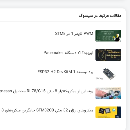
مقالات مرتبط در سیسوگ
PWM تایمر 1 در STM8
اپیزود#1: دستگاه Pacemaker
برد توسعه ESP32-H2-DevKitM-1
رونمایی از میکروکنترلر 8 بیتی RL78/G15 محصول Renesas
میکروهای ارزان 32 بیتی STM32C0 جایگزین میکروهای 8 بیتی
رابط I2C در STM 8 در STM8 | قسمت بیست و چهارم آموزش STM8