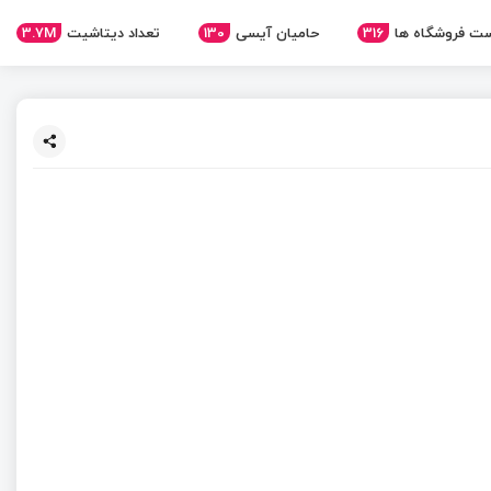
ت فروشگاه ها
316
حامیان آیسی
130
تعداد دیتاشیت
3.7M