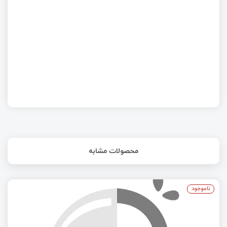
میکروکنترلرهای PY32 ارزانترین میکروهای +Cortex-
M0
محصولات مشابه
ناموجود