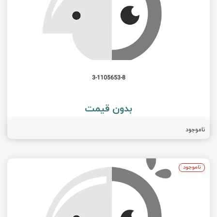
3-1105653-8
بدون قیمت
ناموجود
ناموجود