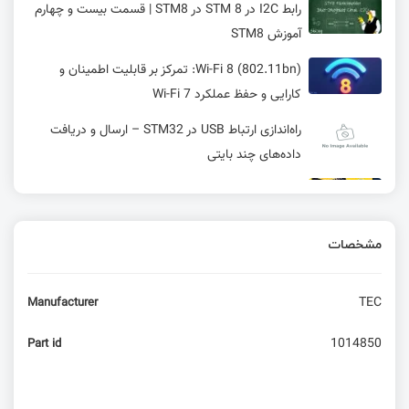
رابط I2C در STM 8 در STM8 | قسمت بیست و چهارم
آموزش STM8
Wi-Fi 8 (802.11bn): تمرکز بر قابلیت اطمینان و
کارایی و حفظ عملکرد Wi-Fi 7
راه‌اندازی ارتباط USB در STM32 – ارسال و دریافت
داده‌های چند بایتی
STM32C0 پرچمدار MCU
مشخصات
بررسی نرم افزار SquareLine و ساختار سیستم های
گرافیکی + معرفی انواع فرمت های رنگ
TEC
Manufacturer
تایمرها در AVR
1014850
Part id
نوشتن کاراکتر و فونت دلخواه و نحوه نمایش لوگو در
نمایشگر های کاراکتری