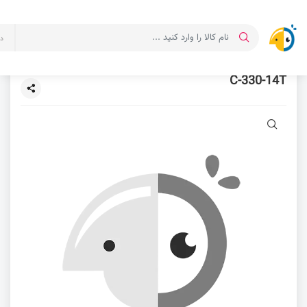
د
C-330-14T