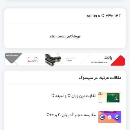
sellers C-330-14T
فروشگاهی یافت نشد
مقالات مرتبط در سیسوگ
تفاوت بین زبان C و امبدد C
مقایسه حجم کُد زبان C و ++C