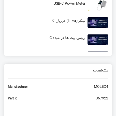
USB-C Power Meter
لینکر (linker) در زبان C
بررسی بیت ها در امبدد C
آموزش المان های ابتدایی کدنویسی C
مشخصات
مسابقه دوم : چالش برنامه نویسی C
MOLEX4
Manufacturer
مسابقه سوم: استخراج داده از رشته ها در زبان C
367922
Part id
آشنایی با متغیرهای محلی و رویه‌ها در زبان C