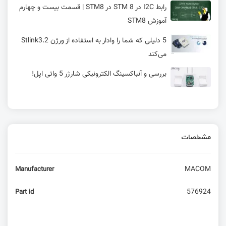
رابط I2C در STM 8 در STM8 | قسمت بیست و چهارم
آموزش STM8
5 دلیلی که شما را وادار به استفاده از ورژن Stlink3.2
می‌کند
بررسی و آنباکسینگ الکترونیکی شارژر 5 واتی اپل!
پاسخ به تغییرات ولتاژ + اندازه‌گیری ولتاژهای بیش از
۵ ولت
مشخصات
انقلابی در هک شبکه‌های موبایل با یک آداپتور ۵
دلاری!
MACOM
Manufacturer
امبدد لینوکس – کی از کامپیوتر تک بردی 5 دلاری
استفاده کنیم؟ (بخش دوم)
576924
Part id
Wi-Fi 8 (802.11bn): تمرکز بر قابلیت اطمینان و
کارایی و حفظ عملکرد Wi-Fi 7