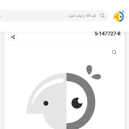
د
5-147727-8