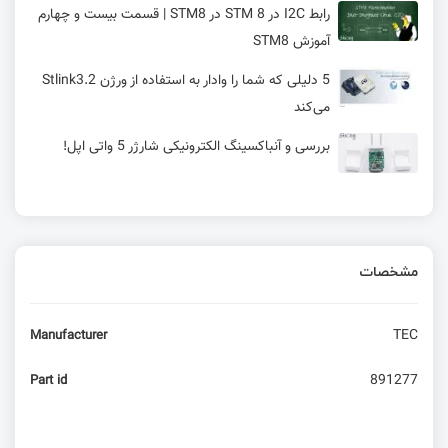
رابط I2C در STM 8 در STM8 | قسمت بیست و چهارم
آموزش STM8
5 دلیلی که شما را وادار به استفاده از ورژن Stlink3.2
می‌کند
بررسی و آنباکسینگ الکترونیکی شارژر 5 واتی اپل!
پاسخ به تغییرات ولتاژ + اندازه‌گیری ولتاژهای بیش از
۵ ولت
مشخصات
انقلابی در هک شبکه‌های موبایل با یک آداپتور ۵
دلاری!
TEC
Manufacturer
امبدد لینوکس – کی از کامپیوتر تک بردی 5 دلاری
استفاده کنیم؟ (بخش دوم)
891277
Part id
Wi-Fi 8 (802.11bn): تمرکز بر قابلیت اطمینان و
کارایی و حفظ عملکرد Wi-Fi 7