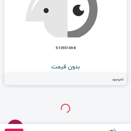
5-1393149-8
بدون قیمت
ناموجود