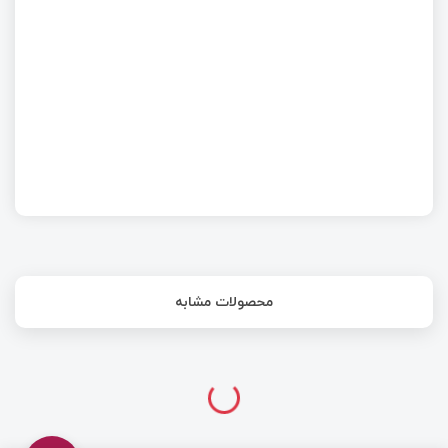
کار با PWM با STM32 | قسمت چهاردهم آموزش
STM32 با توابع HAL
محصولات مشابه