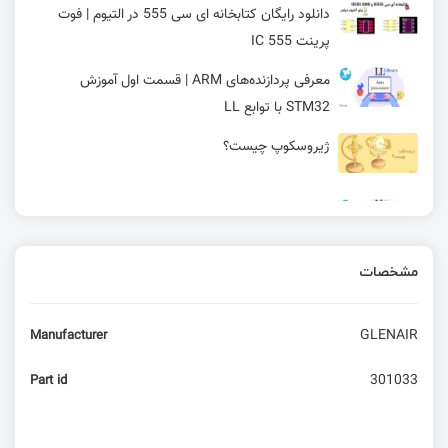
دانلود رایگان کتابخانه ای سی 555 در التیوم | فوت
پرینت IC 555
معرفی پردازنده‌های ARM | قسمت اول آموزش
STM32 با توابع LL
ژیروسکوپ چیست؟
مبدل دیجیتال به آنالوگ در STM32 | قسمت یازدهم
آموزش STM32 با توابع LL
مشخصات
حالت‌ Input capture و حالت Output compare در
تایمر | قسمت 13 آموزش STM32 با توابع HAL
GLENAIR
Manufacturer
آموزش میکروکنترلر STM32: نرم‌افزار Keil
301033
Part id
آموزش SDK EC200- قسمت ششم- SSL