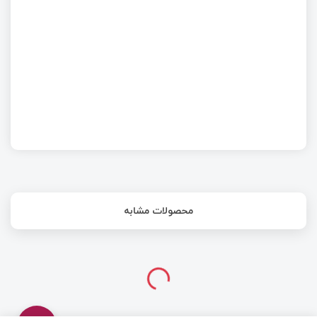
آموزش SDK EC200- قسمت ششم- SSL
محصولات مشابه