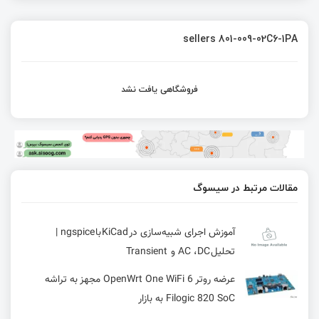
sellers 801-009-02C6-1PA
فروشگاهی یافت نشد
مقالات مرتبط در سیسوگ
آموزش اجرای شبیه‌سازی در KiCad با ngspice |
تحلیل AC ،DC و Transient
عرضه روتر OpenWrt One WiFi 6 مجهز به تراشه
Filogic 820 SoC به بازار