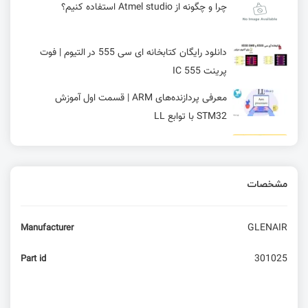
چرا و چگونه از Atmel studio استفاده کنیم؟
دانلود رایگان کتابخانه ای سی 555 در التیوم | فوت
پرینت IC 555
معرفی پردازنده‌های ARM | قسمت اول آموزش
STM32 با توابع LL
ژیروسکوپ چیست؟
مشخصات
مبدل دیجیتال به آنالوگ در STM32 | قسمت یازدهم
آموزش STM32 با توابع LL
GLENAIR
Manufacturer
حالت‌ Input capture و حالت Output compare در
تایمر | قسمت 13 آموزش STM32 با توابع HAL
301025
Part id
آموزش میکروکنترلر STM32: نرم‌افزار Keil