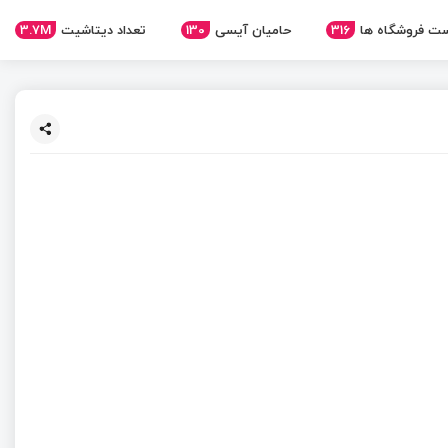
ت فروشگاه ها
316
حامیان آیسی
130
تعداد دیتاشیت
3.7M