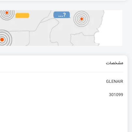
دانلود رایگان کتابخانه ای سی 555 در التیوم | فوت پرینت IC 555
معرفی پردازنده‌های ARM | قسمت اول آموزش STM32 با توابع LL
STM32 تا کجا می‌تواند پیش برود؟
مشخصات
شبیه‌سازی ساختار ارجاع شرطی در ISIMمهندسی پزشکی با FPGA
GLENAIR
301099