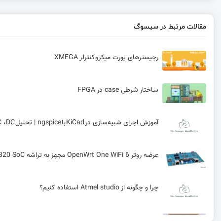
مقالات مرتبط در سیسوگ
رجیسترهای پورت میکروکنترلر XMEGA
ساختار شرطی case در FPGA
آموزش اجرای شبیه‌سازی در KiCad با ngspice | تحلیل AC ،DC و Transient
عرضه روتر OpenWrt One WiFi 6 مجهز به تراشه Filogic 820 SoC به بازار
چرا و چگونه از Atmel studio استفاده کنیم؟
آموزش میکروکنترلر STM32F4 : بوت