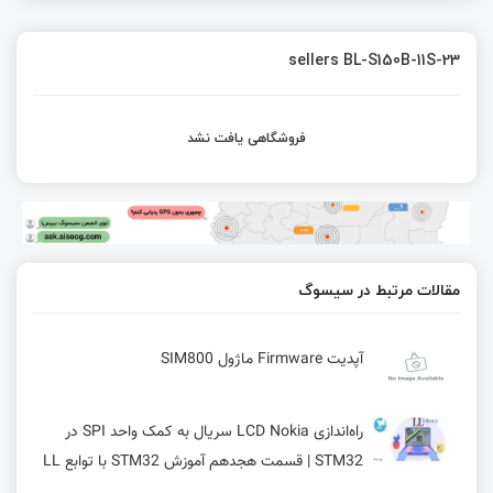
sellers BL-S150B-11S-23
فروشگاهی یافت نشد
مقالات مرتبط در سیسوگ
آپدیت Firmware ماژول SIM800
راه‌اندازی LCD Nokia سریال به کمک واحد SPI در
STM32 | قسمت هجدهم آموزش STM32 با توابع LL