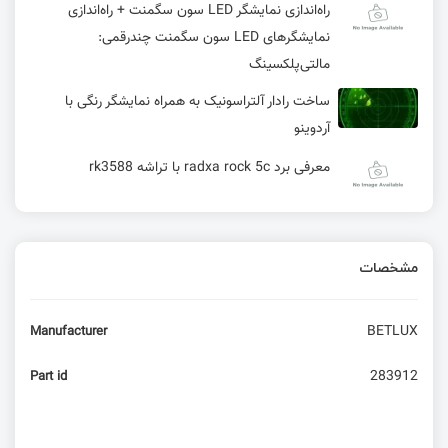
راه‌اندازی نمایشگر LED سون سگمنت + راه‌اندازی
نمایشگرهای LED سون‌ سگمنت چندرقمی:
مالتی‌پلکسینگ
ساخت رادار آلتراسونیک به همراه نمایشگر رنگی با
آردوینو
معرفی برد radxa rock 5c با تراشه rk3588
ساخت سوکت برای تست ماژول sim800 و Sim900
مشخصات
آشنایی با برد بینایی ماشین MaixCam Pro
BETLUX
Manufacturer
دانلود فریمور های میکروپایتون از سرور های سیسوگ
283912
Part id
ساخت مبدل سریال به وای فای توسط ESP8266