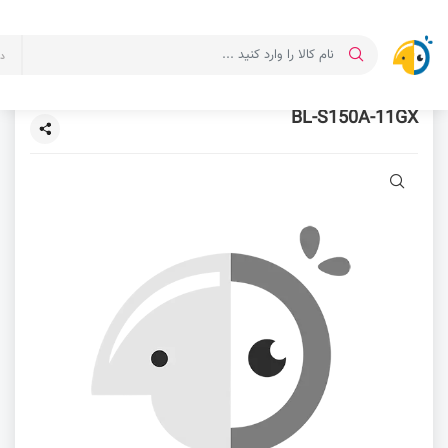
د
BL-S150A-11GX