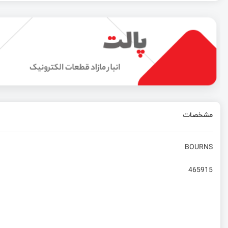
عرضه روتر OpenWrt One WiFi 6 مجهز به تراشه Filogic 820 SoC به بازار
20 سال نظارت بر حرکتِ عقابِ ماجراجویِ ساحل دوست!
رادیو آماتوری چیست و چرا به آن نیاز داریم قسمت سوم
مشخصات
ESP32 چیست؟ | بررسی تخصصی این برد اینترنت اشیاء
BOURNS
465915