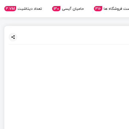
ت فروشگاه ها
316
حامیان آیسی
130
تعداد دیتاشیت
3.7M