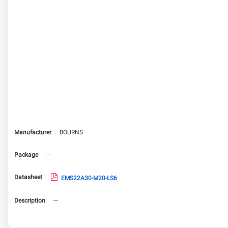
Manufacturer
BOURNS
Package
---
Datasheet
EMS22A30-M20-LS6
Description
---