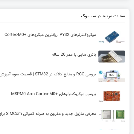
مقالات مرتبط در سیسوگ
میکروکنترلرهای PY32 ارزانترین میکروهای +Cortex-M0
باتری هایی با عمر 20 ساله
بررسی RCC و منابع کلاک در STM32 | قسمت سوم آموزش STM32 با توابع HAL
بررسی میکروکنترلرهای +MSPM0 Arm Cortex-M0
معرفی ماژول جدید و مقرون به صرفه کمپانی SIMCom برای استفاده در اینترنت اشیا (IoT) و ارتباط ماشین با ماشین (M2M)
RCC (کنترل ریست و کلاک) در STM32 | قسمت چهارم آموزش STM32 با توابع LL