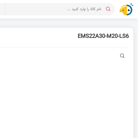
د
EMS22A30-M20-LS6