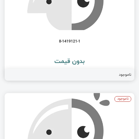
8-1419121-1
بدون قیمت
ناموجود
ناموجود