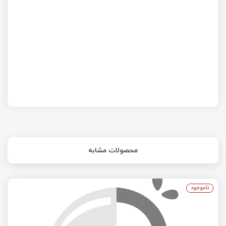
میکروکنترلرهای PY32 ارزانترین میکروهای +Cortex-
M0
محصولات مشابه
ناموجود