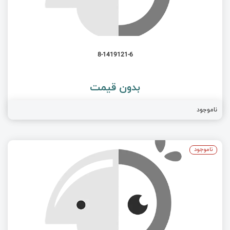
8-1419121-6
بدون قیمت
ناموجود
ناموجود