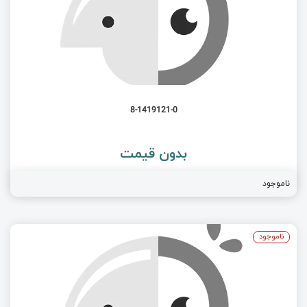
8-1419121-0
بدون قیمت
ناموجود
ناموجود