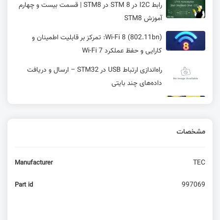
رابط I2C در STM 8 در STM8 | قسمت بیست و چهارم
آموزش STM8
Wi-Fi 8 (802.11bn): تمرکز بر قابلیت اطمینان و
کارایی و حفظ عملکرد Wi-Fi 7
راه‌اندازی ارتباط USB در STM32 – ارسال و دریافت
داده‌های چند بایتی
STM32C0 پرچمدار MCU
مشخصات
بررسی نرم افزار SquareLine و ساختار سیستم های
گرافیکی + معرفی انواع فرمت های رنگ
TEC
Manufacturer
تایمرها در AVR
997069
Part id
نوشتن کاراکتر و فونت دلخواه و نحوه نمایش لوگو در
نمایشگر های کاراکتری