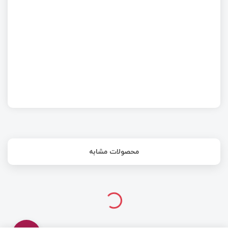
ابعاد و ظاهر رگولاتور ها | قسمت چهارم آشنایی با
رگولاتور ها
محصولات مشابه