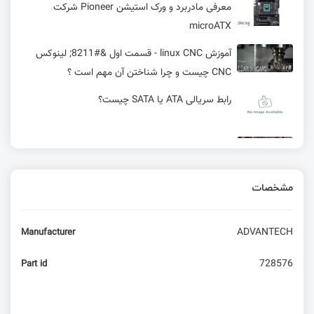
معرفی مادربرد و ورک استیشن Pioneer شرکت
microATX
آموزش linux CNC - قسمت اول &#8211; لینوکس
CNC چیست و چرا شناختن آن مهم است ؟
رابط سریالی ATA یا SATA چیست؟
آزمایش اولین برد ITX با معماری RISC-V
مشخصات
18 پرسش‌وپاسخ درباره سیستم های امبدد که برای
مصاحبه کاری باید بلد باشید!
ADVANTECH
Manufacturer
10 مورد از بهترین کامپیوتر های تک برد (Single
Board) برتر در سال 2020
728576
Part id
آموزش linux CNC – قسمت دوم – راه اندازی اولیه