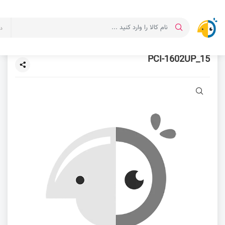
د
PCI-1602UP_15