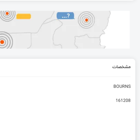
اسیلاتور کریستالی کوارتز
شارژر 12 ولت با آردوینو و LM317
ماژول وای فای دوربرد ESP32-M1 Reach Out
مشخصات
پلتفرم آردوینو قسمت اول: روح آردوینو در کالبدهای دیگر | همراه با راه‌اندازی LED
BOURNS
161208