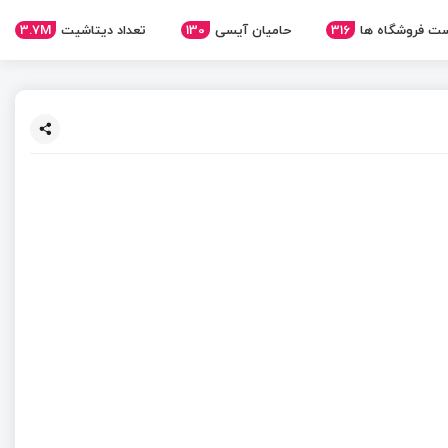
ت فروشگاه ها
316
حامیان آیسی
130
تعداد دیتاشیت
3.7M