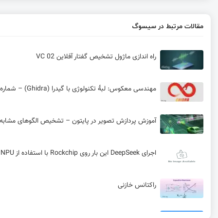
مقالات مرتبط در سیسوگ
راه اندازی ماژول تشخیص گفتار آفلاین VC 02
مهندسی معکوس: لبهٔ تکنولوژی با گیدرا (Ghidra) – شماره 02
آموزش پردازش تصویر در پایتون – تشخیص الگوهای مشابه
اجرای DeepSeek این بار روی Rockchip با استفاده از NPU درون تراشه
راکتانس خازنی
پروتکل K-Line: استاندارد ارتباطی قدیمی OBDII در خودروها