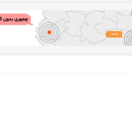
O و سنسور دما DS18B20