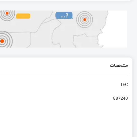
آموزش ساخت ماژول RFID
آشنایی با متغیرهای محلی و رویه‌ها در زبان C
معرفی روتر برد Banana Pi BPI-R4
مشخصات
راه‌اندازی ارتباط USB در STM32 – دریافت داده با FIFO
TEC
887240