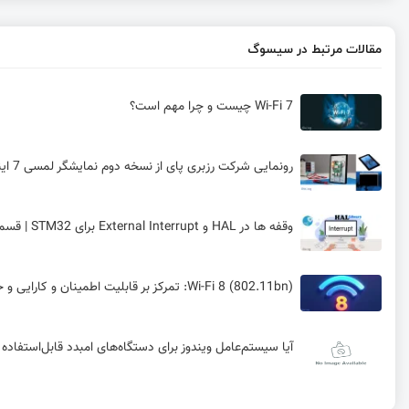
مقالات مرتبط در سیسوگ
Wi-Fi 7 چیست و چرا مهم است؟
رونمایی شرکت رزبری پای از نسخه دوم نمایشگر لمسی 7 اینچی
وقفه‌ ها در HAL و External Interrupt برای STM32 | قسمت 7 آموزش STM32 با توابع HAL
Wi-Fi 8 (802.11bn): تمرکز بر قابلیت اطمینان و کارایی و حفظ عملکرد Wi-Fi 7
آیا سیستم‌عامل ویندوز برای دستگاه‌های امبدد قابل‌استفاده
راه‌اندازی ارتباط USB در STM32 – ارسال و دریافت داده با Python