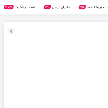
ت فروشگاه ها
316
حامیان آیسی
130
تعداد دیتاشیت
3.7M