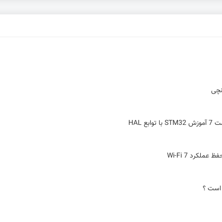
 است ؟