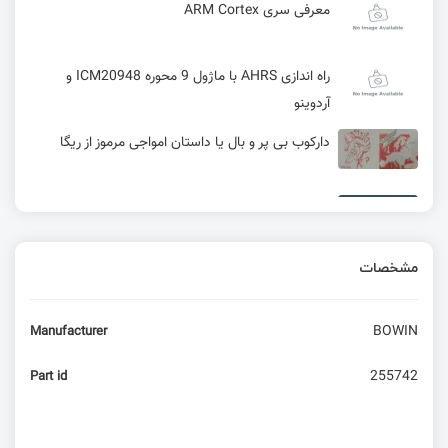
معرفی سری ARM Cortex
راه اندازی AHRS با ماژول 9 محوره ICM20948 و
آردوینو
دارکوب بی پر و بال یا داستان امواجی مرموز از ریگا
عملیات غیرممکن – زئوس وارد می‌شود ( هک ماینر –
قسمت پایانی)
مشخصات
کار با ماژول تمام عیار mc60 - کار با MQTT
BOWIN
Manufacturer
بررسی رزبری پای پیکو و معرفی طراحی جدید با نام
Zero RP2040
255742
Part id
آورکلاک کردن آردوینو با نیتروژن مایع و رسیدن به
فرکانس 65.3 مگاهرتز