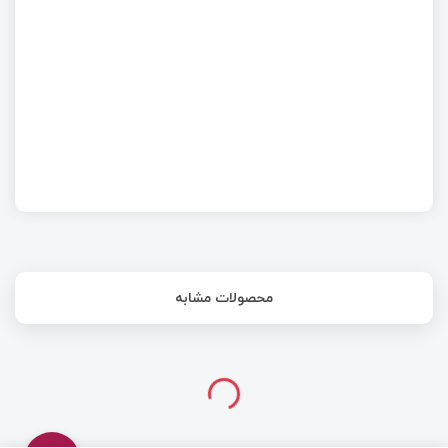
راه‌اندازی I2C در میکروکنترلر WCH
محصولات مشابه