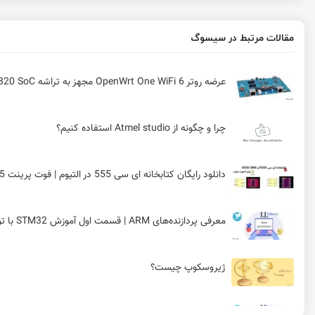
مقالات مرتبط در سیسوگ
عرضه روتر OpenWrt One WiFi 6 مجهز به تراشه Filogic 820 SoC به بازار
چرا و چگونه از Atmel studio استفاده کنیم؟
دانلود رایگان کتابخانه ای سی 555 در التیوم | فوت پرینت IC 555
معرفی پردازنده‌های ARM | قسمت اول آموزش STM32 با توابع LL
ژیروسکوپ چیست؟
مبدل دیجیتال به آنالوگ در STM32 | قسمت یازدهم آموزش STM32 با توابع LL