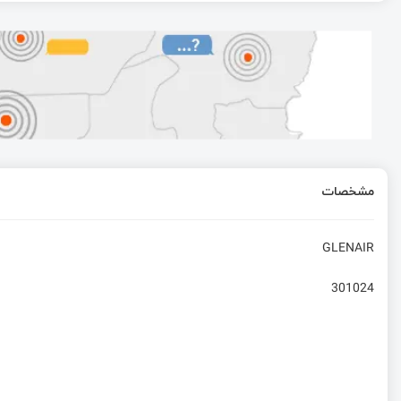
حالت‌ Input capture و حالت Output compare در تایمر | قسمت 13 آموزش STM32 با توابع HAL
آموزش میکروکنترلر STM32: نرم‌افزار Keil
آموزش SDK EC200- قسمت ششم- SSL
مشخصات
کار با PWM با STM32 | قسمت چهاردهم آموزش STM32 با توابع HAL
GLENAIR
301024