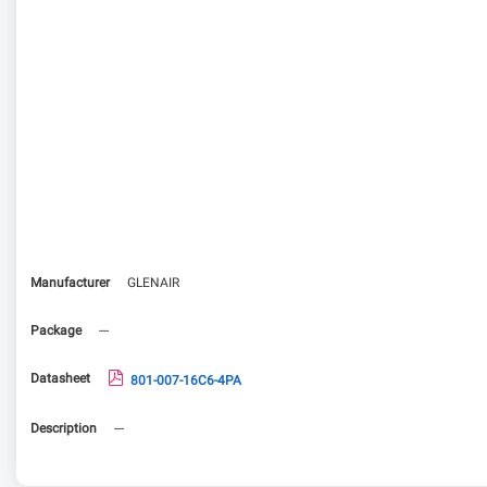
Manufacturer
GLENAIR
Package
---
Datasheet
801-007-16C6-4PA
Description
---