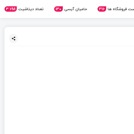
ت فروشگاه ها
316
حامیان آیسی
130
تعداد دیتاشیت
3.7M