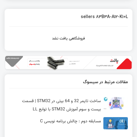
sellers 83B3A-A12-K10L
فروشگاهی یافت نشد
مقالات مرتبط در سیسوگ
ساخت تایمر 32 و 64 بیتی در STM32 | قسمت
بیست و سوم آموزش STM32 با توابع LL
مسابقه دوم : چالش برنامه نویسی C