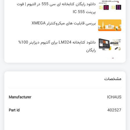
دانلود رایگان کتابخانه ای سی 555 در التیوم | فوت
پرینت IC 555
بررسی قابلیت های میکروکنترلر XMEGA
دانلود کتابخانه LM324 برای آلتیوم دیزاینر 100%
رایگان
عرضه Simplelink CC3300/CC3301 توسط TI برای
برنامه‌های IoT
مشخصات
پشتیبانی یک تراشه هوشمند خانگی از پروتکل‌های
Matter، Zigbee و بلوتوث کم‌ مصرف
ICHAUS
Manufacturer
آموزش اصول چیدمان قطعات PCB (Placement) +
جلوگیری از نویز
402527
Part id
20Kbit- 1wire EEPROM