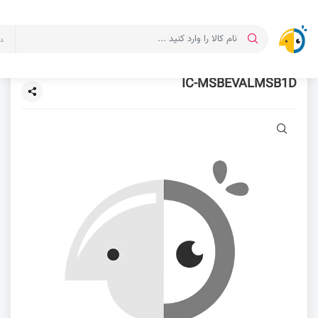
د
IC-MSBEVALMSB1D