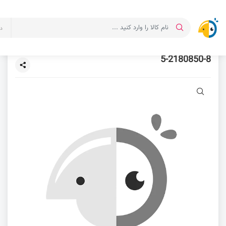
د
5-2180850-8