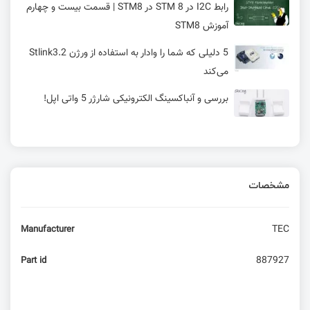
رابط I2C در STM 8 در STM8 | قسمت بیست و چهارم
آموزش STM8
5 دلیلی که شما را وادار به استفاده از ورژن Stlink3.2
می‌کند
بررسی و آنباکسینگ الکترونیکی شارژر 5 واتی اپل!
پاسخ به تغییرات ولتاژ + اندازه‌گیری ولتاژهای بیش از
۵ ولت
مشخصات
انقلابی در هک شبکه‌های موبایل با یک آداپتور ۵
دلاری!
TEC
Manufacturer
امبدد لینوکس – کی از کامپیوتر تک بردی 5 دلاری
استفاده کنیم؟ (بخش دوم)
887927
Part id
Wi-Fi 8 (802.11bn): تمرکز بر قابلیت اطمینان و
کارایی و حفظ عملکرد Wi-Fi 7