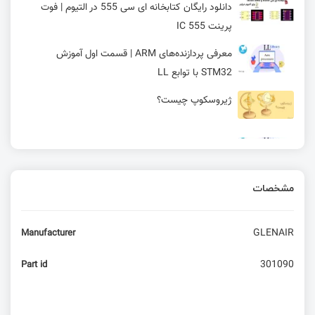
دانلود رایگان کتابخانه ای سی 555 در التیوم | فوت
پرینت IC 555
معرفی پردازنده‌های ARM | قسمت اول آموزش
STM32 با توابع LL
ژیروسکوپ چیست؟
مبدل دیجیتال به آنالوگ در STM32 | قسمت یازدهم
آموزش STM32 با توابع LL
مشخصات
حالت‌ Input capture و حالت Output compare در
تایمر | قسمت 13 آموزش STM32 با توابع HAL
GLENAIR
Manufacturer
آموزش میکروکنترلر STM32: نرم‌افزار Keil
301090
Part id
آموزش SDK EC200- قسمت ششم- SSL