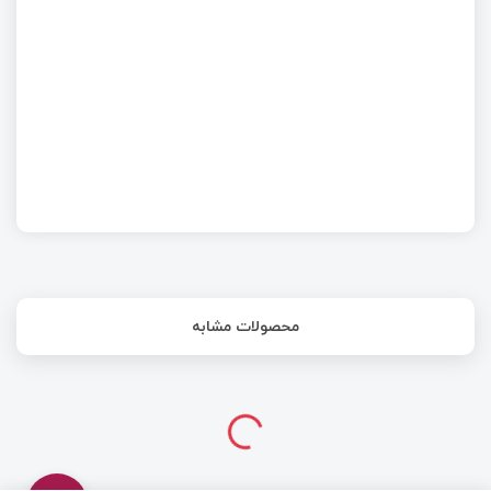
کار با PWM با STM32 | قسمت چهاردهم آموزش
STM32 با توابع HAL
محصولات مشابه