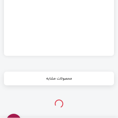
مهاجرت از ماژول SIM800L به M66 کوییکتل
محصولات مشابه