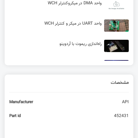
واحد DMA در میکروکنترلر WCH
واحد UART در میکر و کنترلر WCH
راه‌اندازی ریموت با آردوینو
کار با ماژول تمام عیار mc60 – نمایشگر oled
مشخصات
شروع کار با واحد GPIO در میکرو کنترلر WCH
API
Manufacturer
آموزش اتصال ربات تلگرام به آردوینو ESP8266 -
ربات تلگرام در خانه
452431
Part id
راه‌اندازی I2C در میکروکنترلر WCH