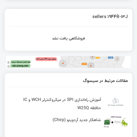
sellers 1944R-13J
فروشگاهی یافت نشد
مقالات مرتبط در سیسوگ
آموزش راه‌اندازی SPI در میکروکنترلر WCH و IC
حافظه W25Q
شاهکار جدید آردوینو (Chirp)