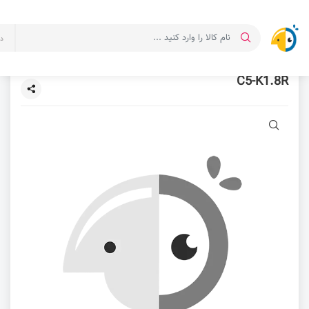
د
C5-K1.8R