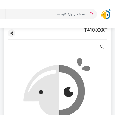
د
T410-XXXT