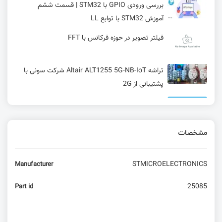
بررسی ورودی GPIO با STM32 | قسمت ششم
آموزش STM32 با توابع LL
فیلتر تصویر در حوزه فرکانس با FFT
تراشه Altair ALT1255 5G-NB-IoT شرکت سونی با
پشتیبانی از 2G
معرفی اولین سیم‌ کارت امبدد سازگار با استاندارد
جدید IoT متعلق به شرکت STMicroelectronics
مشخصات
داستان بررسی دستگاه دفیبلاتور با تکنولوژی ساخت
خیلی بالا
STMICROELECTRONICS
Manufacturer
تکلیف چیه؟ از STMCUBE استفاده کنیم یا نه؟!
25085
Part id
راکتانس خازنی