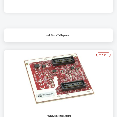
محصولات مشابه
ناموجود
IWR6843ISK-ODS