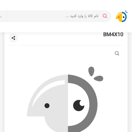
د
BM4X10