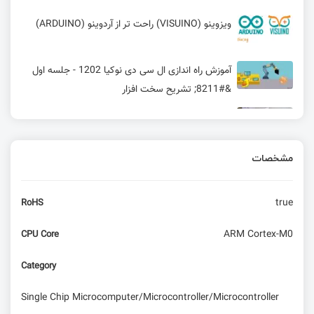
ویزوینو (VISUINO) راحت‌ تر از آردوینو (ARDUINO)
آموزش راه اندازی ال سی دی نوکیا 1202 - جلسه اول
&#8211; تشریح سخت افزار
باتری‌ های حالت جامد جدید با طول عمر بالا و
بالاترین میزان ذخیره انرژی
مشخصات
راه‌اندازی Embedded Ethernet: از نحوه عملکرد تا
سخت‌افزار مورد نیاز
true
RoHS
تولید ماسک دایروی و حلقوی در پردازش تصویر با
پایتون
ARM Cortex-M0
CPU Core
آموزش طراحی مدار چاپی pcb با نرم افزار altium
Category
designer
Single Chip Microcomputer/Microcontroller/Microcontroller
فعال‌سازی LoRaWAN: روش‌های OTAA و ABP در