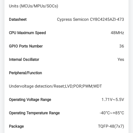
نسخه‌های 1.0.x و 1.1
Units (MCUs/MPUs/SOCs)
Cypress Semicon CY8C4245AZI-473
Datasheet
48MHz
CPU Maximum Speed
36
GPIO Ports Number
Yes
Internal Oscillator
Peripheral/Function
Undervoltage detection/Reset;LVD;POR;PWM;WDT
1.71V~5.5V
Operating Voltage Range
-40°C~+85°C
Operating Temperature Range
TQFP-48(7x7)
Package