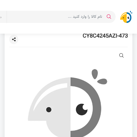
د
CY8C4245AZI-473