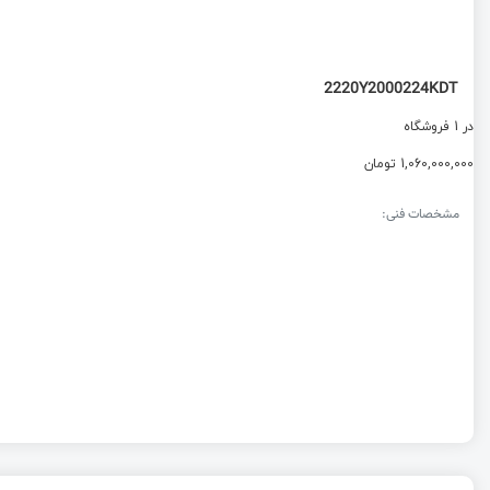
2220Y2000224KDT
در 1 فروشگاه
1,060,000,000 تومان
مشخصات فنی: