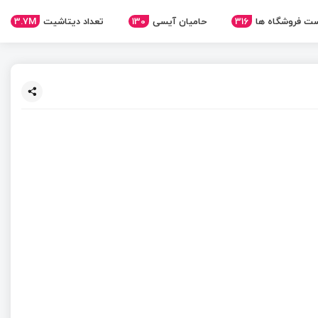
ت فروشگاه ها
316
حامیان آیسی
130
تعداد دیتاشیت
3.7M