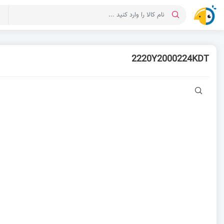
د
2220Y2000224KDT