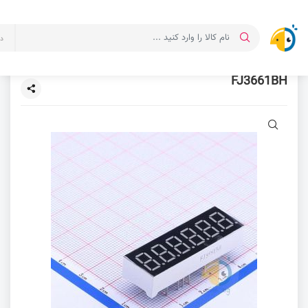
د
FJ3661BH