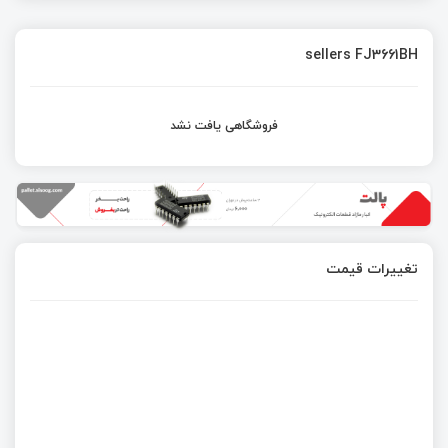
sellers FJ3661BH
فروشگاهی یافت نشد
تغییرات قیمت