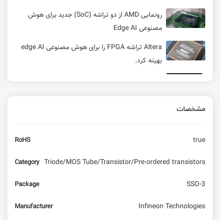
رونمایی AMD از دو تراشه (SoC) جدید برای هوش
مصنوعی Edge AI
Altera تراشه FPGA را برای هوش مصنوعی edge AI
بهینه کرد.
AI copilot ابزار جدید SnapEDA برای طراحی برد با
هوش مصنوعی
مشخصات
مصدق در 28 مرداد از رادیو بهره نگرفت
true
RoHS
پشتیبانی برد Rubik Pi AI مجهز به تراشه
Qualcomm QCS6490 از سیستم‌ عامل‌ های اندروید،
Triode/MOS Tube/Transistor/Pre-ordered transistors
Category
لینوکس و سیستم‌عامل LU
SSO-3
Package
همکاری Axelera AI و Arduino برای اجرای مدل‌های
پیشرفته زبانی در امبدد دیوایس‌ها
Infineon Technologies
Manufacturer