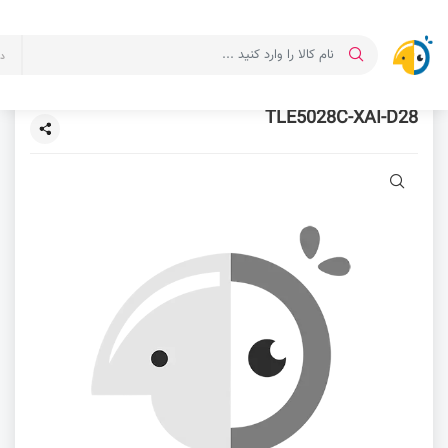
د
TLE5028C-XAI-D28