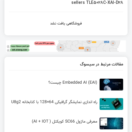
sellers TLE5028C-XAI-D28
فروشگاهی یافت نشد
مقالات مرتبط در سیسوگ
Embedded AI (EAI) چیست؟
راه اندازی نمایشگر گرافیکی 64×128 با کتابخانه U8g2
معرفی ماژول SC66 کویکتل ( AI + IOT)