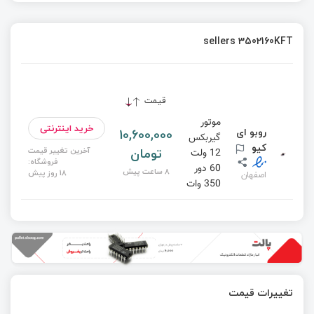
sellers 3502160KFT
قیمت
موتور
خرید اینترنتی
10,600,000
روبو ای
گیربکس
کیو
تومان
آخرین تغییر قیمت
12 ولت
فروشگاه:
60 دور
8 ساعت پیش
18 روز پیش
اصفهان
350 وات
تغییرات قیمت