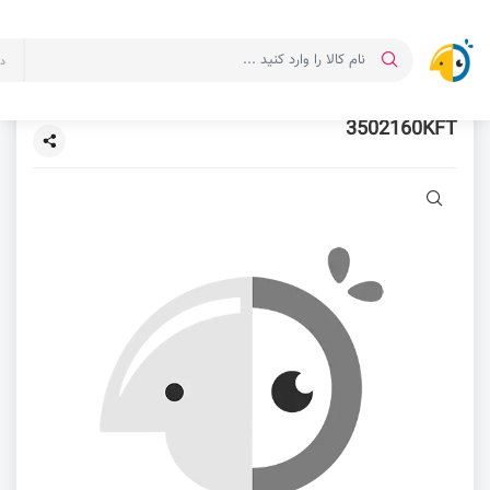
د
3502160KFT