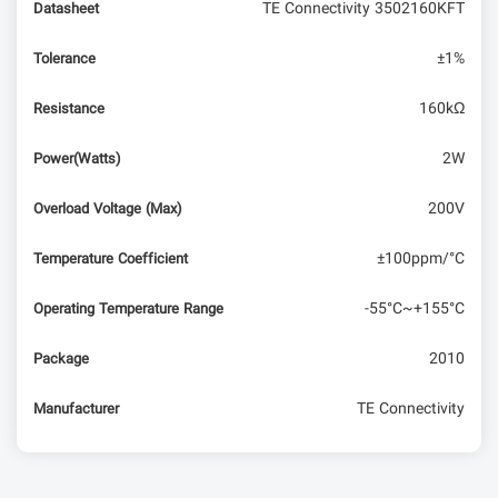
TE Connectivity 3502160KFT
Datasheet
±1%
Tolerance
160kΩ
Resistance
2W
Power(Watts)
200V
Overload Voltage (Max)
±100ppm/°C
Temperature Coefficient
-55°C~+155°C
Operating Temperature Range
2010
Package
TE Connectivity
Manufacturer