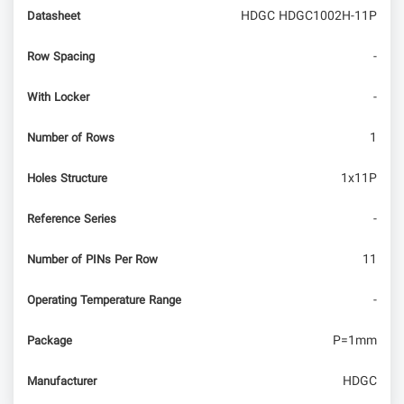
HDGC HDGC1002H-11P
Datasheet
کار با ماژول تمام عیار mc60 – نمایشگر oled
-
Row Spacing
-
With Locker
1
Number of Rows
1x11P
Holes Structure
-
Reference Series
11
Number of PINs Per Row
-
Operating Temperature Range
P=1mm
Package
HDGC
Manufacturer