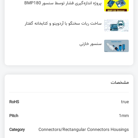
پروژه اندازه‌گیری فشار توسط سنسور BMP180
ساخت ربات سخنگو با آردوینو و کتابخانه گفتار
سنسور خازنی
آموزش کامل واچ داگ تایمر (WDT) در میکروکنترلر
WCH
مشخصات
شاهکار جدید آردوینو (Chirp)
true
RoHS
واحد DMA در میکروکنترلر WCH
1mm
Pitch
واحد UART در میکر و کنترلر WCH
Connectors/Rectangular Connectors Housings
Category