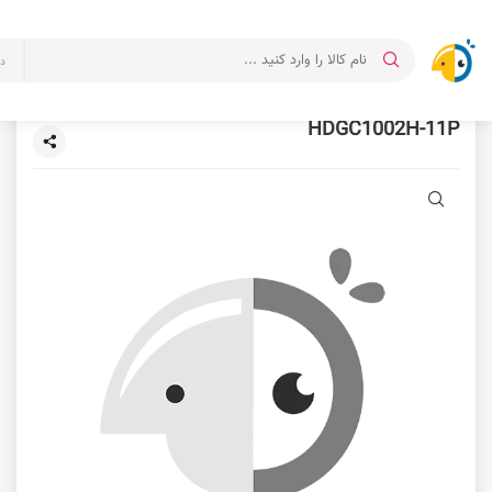
د
HDGC1002H-11P