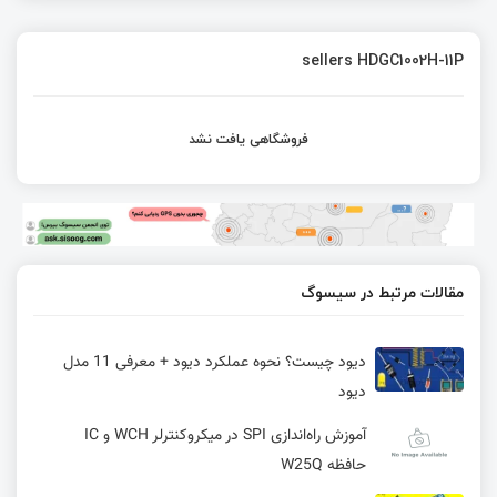
sellers HDGC1002H-11P
فروشگاهی یافت نشد
مقالات مرتبط در سیسوگ
دیود چیست؟ نحوه عملکرد دیود + معرفی 11 مدل
دیود
آموزش راه‌اندازی SPI در میکروکنترلر WCH و IC
حافظه W25Q