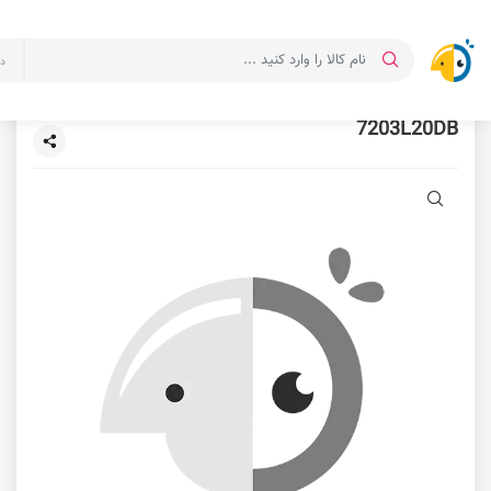
د
7203L20DB